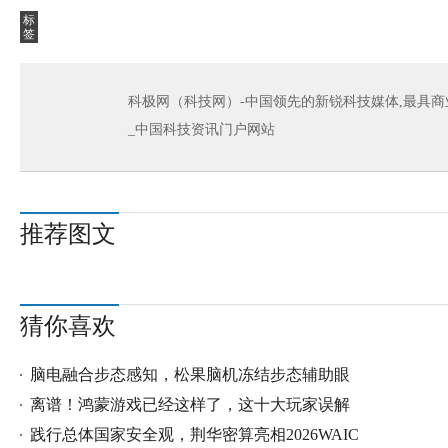
标
签
科极网（科技网）-中国领先的新锐科技媒体,最具商
_中国科技资讯门户网站
推荐图文
猜你喜欢
脑电融合步态感知，松果脑机冻结步态辅助眼
离谱！鸿蒙游戏已经这样了，这十大玩家误解
践行总体国家安全观，荆华密算亮相2026WAIC