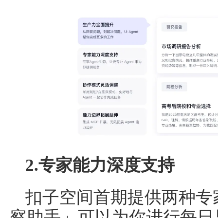
2.专家能力深度支持
扣子空间首期提供两种专家A
察助手」可以为你进行每日