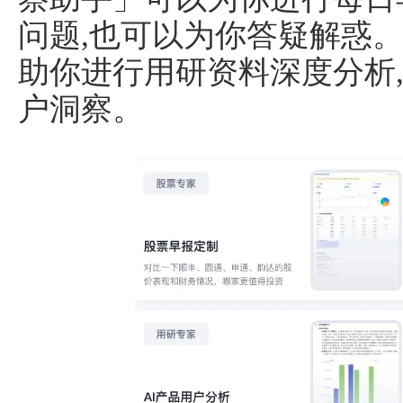
问题,也可以为你答疑解惑
助你进行用研资料深度分析
户洞察。