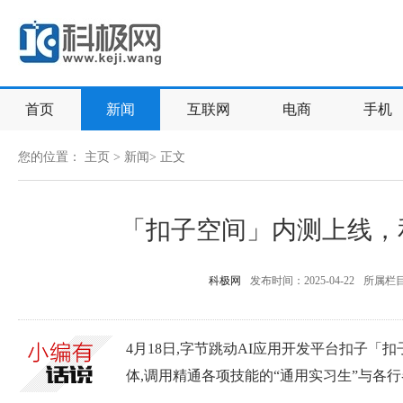
首页
新闻
互联网
电商
手机
您的位置：
主页
>
新闻
> 正文
「扣子空间」内测上线，和 
科极网
发布时间：2025-04-22
所属栏
4月18日,字节跳动AI应用开发平台扣子「扣
体,调用精通各项技能的“通用实习生”与各