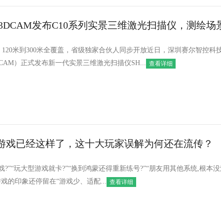
E3DCAM发布C10系列实景三维激光扫描仪，测绘场
线、120米到300米全覆盖，省级独家合伙人同步开放近日，深圳赛尔智控科
DCAM）正式发布新一代实景三维激光扫描仪SH...
查看详细
游戏已经这样了，这十大玩家误解为何还在流传？
戏?”“玩大型游戏就卡?”“换到鸿蒙还得重新练号?”“朋友用其他系统,根本
戏的印象还停留在“游戏少、适配...
查看详细