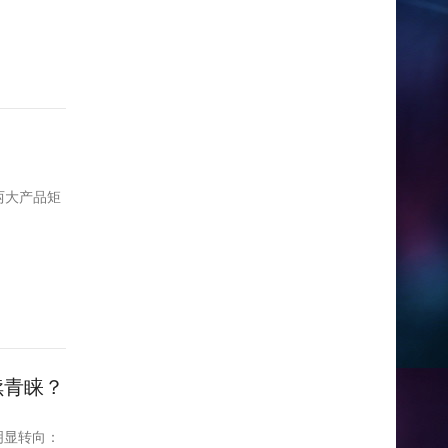
足两大产品矩
续青睐？
明显转向：