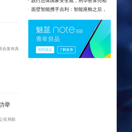
打通居家
践行总体国家安全观，荆华密算亮相
2026WAIC
面壁智能携手吉利：智能座舱之后，
具身智能
心联合发布具
功举
公安局联