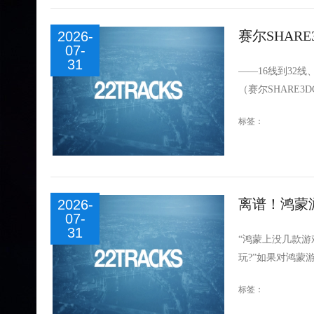
赛尔SHAR
2026-
07-
再升级
31
——16线到32
（赛尔SHARE3
标签：
离谱！鸿蒙
2026-
07-
31
“鸿蒙上没几款游
玩?”如果对鸿蒙游
标签：