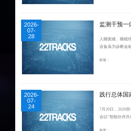
监测干预一
2026-
07-
28
入睡困难、睡眠
设备虽为诊断金标
标签：
践行总体国家
2026-
07-
用”更"敢用’
24
7月20日，20
会以“智能伙伴共创
标签：