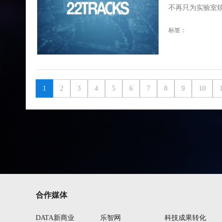
不再只为实验室炫
标签：
1
2
3
4
5
6
7
8
9
10
合作媒体
DATA新商业
乐智网
科技成果转化