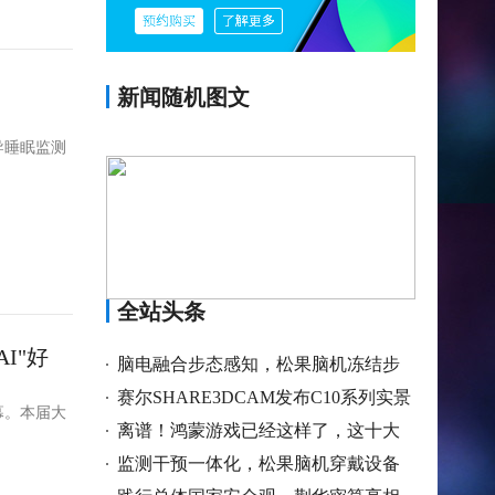
新闻随机图文
导睡眠监测
全站头条
I"好
脑电融合步态感知，松果脑机冻结步
态辅助眼
赛尔SHARE3DCAM发布C10系列实景
幕。本届大
三维激光扫描
离谱！鸿蒙游戏已经这样了，这十大
玩家误解
监测干预一体化，松果脑机穿戴设备