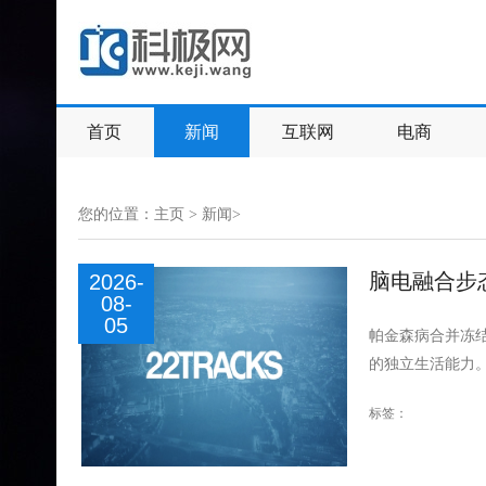
首页
新闻
互联网
电商
您的位置：
主页
>
新闻
>
脑电融合步
2026-
08-
05
帕金森病合并冻
的独立生活能力。
标签：