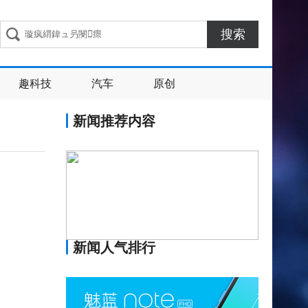
搜索
趣科技
汽车
原创
新闻推荐内容
新闻人气排行