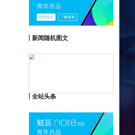
新闻随机图文
全站头条