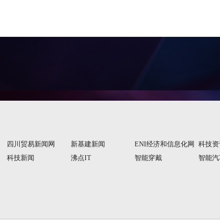
四川贸易新闻网
新基建新闻
ENI经济和信息化网
科技资
科技新闻
沸点IT
智能穿戴
智能汽