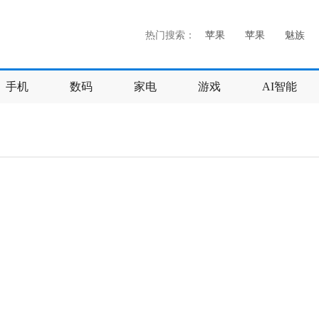
热门搜索：
苹果
苹果
魅族
手机
数码
家电
游戏
AI智能