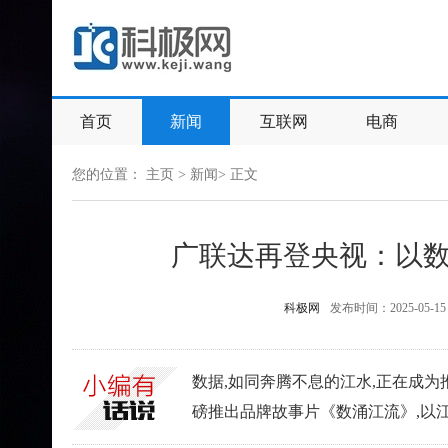
首页
新闻
互联网
电商
您的位置：
主页
>
新闻
> 正文
广联达再登央视：以
科极网
发布时间：2025-05-15
数据,如同奔腾不息的江水,正在成为
磅推出品牌故事片《数涌江流》,以