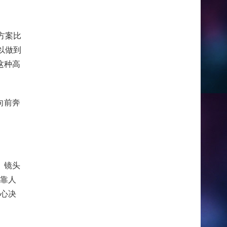
方案比
以做到
这种高
向前奔
。镜头
要靠人
核心决