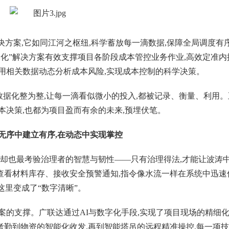
决方案,它如同江河之枢纽,科学蓄放每一滴数据,保障全局调度有
体化”解决方案有效支撑项目各阶段成本管控业务作业,高效定准内
用相关数据动态分析成本风险,实现成本控制的科学决策。
数据化整为整,让每一滴看似微小的投入,都被记录、衡量、利用
本决策,也都为项目盈而有余的未来,预埋伏笔。
在无序中建立有序,在动态中实现掌控
,却也最考验治理者的智慧与韧性——只有治理得法,才能让波涛
看材料库存、接收安全预警通知,指令像水流一样在系统中迅速
这里变成了“数字清晰”。
案的支撑。广联达通过AI与数字化手段,实现了项目现场的精细化
勤到物资的智能化收发,再到智能塔吊的远程精准操控,每一项