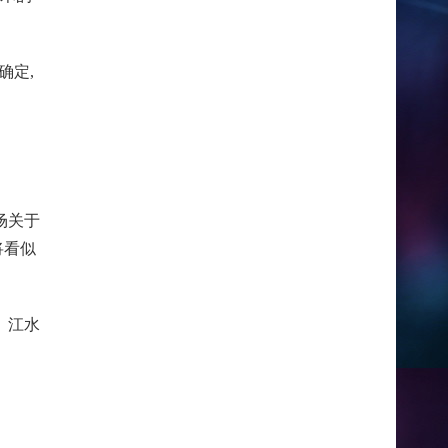
确定,
场关于
将看似
。江水