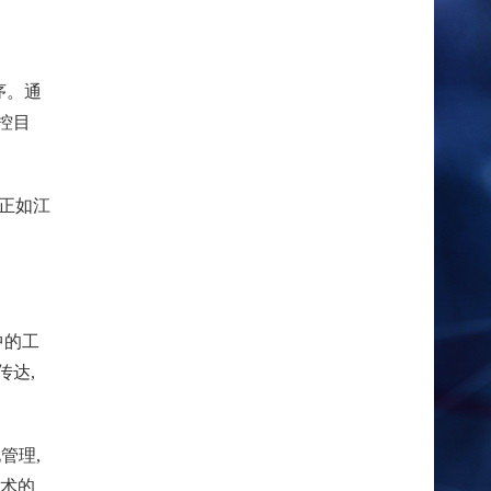
序。通
控目
。正如江
中的工
传达,
管理,
技术的