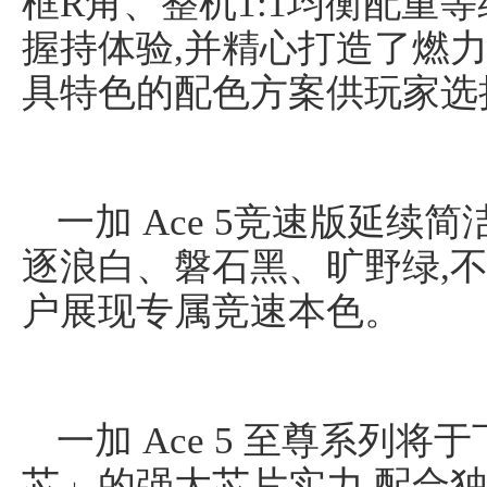
框R角、整机1:1均衡配重
握持体验,并精心打造了燃
具特色的配色方案供玩家选
一加 Ace 5竞速版延续
逐浪白、磐石黑、旷野绿,
户展现专属竞速本色。
一加 Ace 5 至尊系列
芯」的强大芯片实力,配合