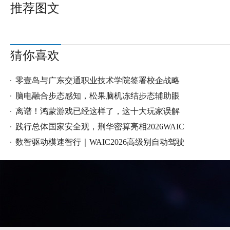
推荐图文
猜你喜欢
零壹岛与广东交通职业技术学院签署校企战略
脑电融合步态感知，松果脑机冻结步态辅助眼
离谱！鸿蒙游戏已经这样了，这十大玩家误解
践行总体国家安全观，荆华密算亮相2026WAIC
数智驱动模速智行｜WAIC2026高级别自动驾驶