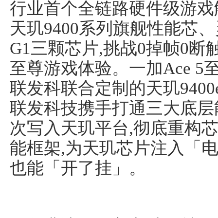
行业首个全链路硬件级游戏解
天玑9400系列旗舰性能芯、
G1三颗芯片,挑战0掉帧0断
至尊游戏体验。一加Ace 5
联发科联合定制的天玑940
联发科技携手打通三大底层
次写入天玑平台,彻底重构
能框架,为天玑芯片注入「
也能「开了挂」。