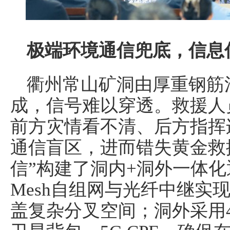
极端环境通信兜底
，
信息
衢州常山矿洞由厚重钢筋
成，信号难以穿透。救援人
前方灾情看不清、后方指挥
通信盲区，进而错失黄金救
信”构建了洞内+洞外一体
Mesh自组网与光纤中继实
盖复杂分叉空间；洞外采用4