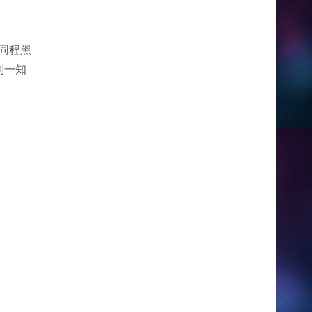
、同程黑
别一知