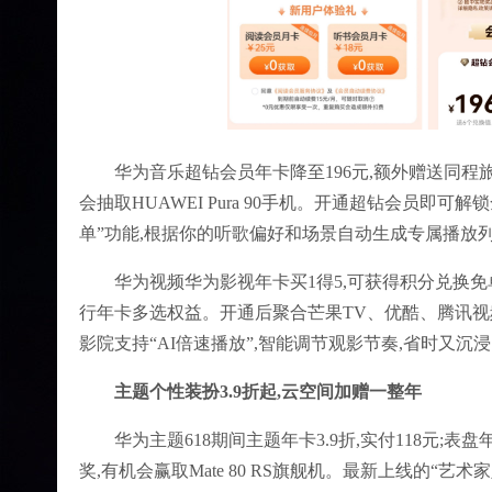
华为音乐超钻会员年卡降至196元,额外赠送同程旅
会抽取HUAWEI Pura 90手机。开通超钻会员即
单”功能,根据你的听歌偏好和场景自动生成专属播放
华为视频华为影视年卡买1得5,可获得积分兑换免单机会
行年卡多选权益。开通后聚合芒果TV、优酷、腾讯视频
影院支持“AI倍速播放”,智能调节观影节奏,省时又沉
主题个性装扮3.9折起,云空间加赠一整年
华为主题618期间主题年卡3.9折,实付118元;
奖,有机会赢取Mate 80 RS旗舰机。最新上线的“