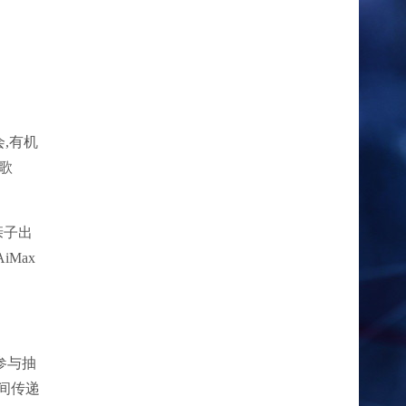
会,有机
I歌
亲子出
Max
参与抽
友间传递