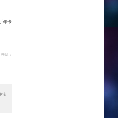
手年卡
来源：
潮流