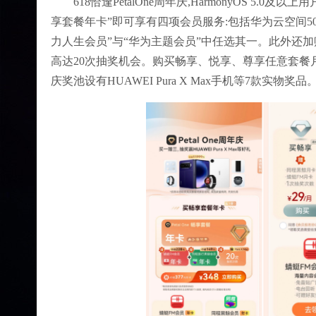
618恰逢PetalOne周年庆,HarmonyOS 5.0
享套餐年卡”即可享有四项会员服务:包括华为云空间5
力人生会员”与“华为主题会员”中任选其一。此外还加赠
高达20次抽奖机会。购买畅享、悦享、尊享任意套餐
庆奖池设有HUAWEI Pura X Max手机等7款实