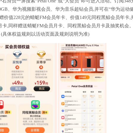
及以上用户右滑负一屏搜索“Petal One”或“大会员”即可进入活动。订阅348
0GB、华为视频影视会员、华为音乐超钻会员,并可在“华为运动
价值228元的蜻蜓FM会员年卡、价值149元同程黑鲸会员年卡,
月卡,同样赠送蜻蜓FM会员月卡、同程黑鲸会员月卡及抽奖机会
物奖品。(具体权益规则以活动页面及规则说明为准)