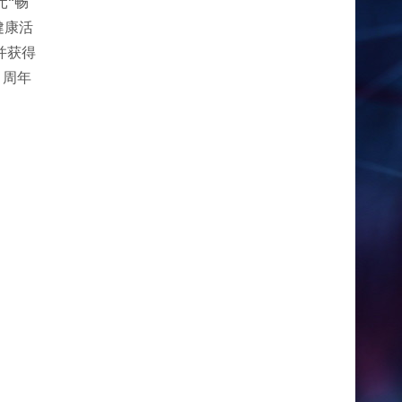
元“畅
健康活
并获得
。周年