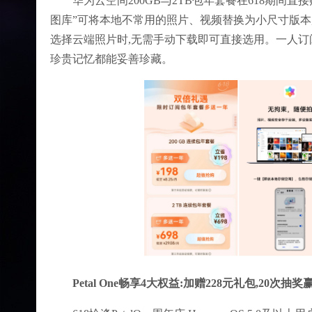
华为云空间200GB与2TB包年套餐在618期间
图库”可将本地不常用的照片、视频替换为小尺寸版本
选择云端照片时,无需手动下载即可直接选用。一人订阅
珍贵记忆都能妥善珍藏。
Petal One畅享4大权益:加赠228元礼包,20次抽奖赢P