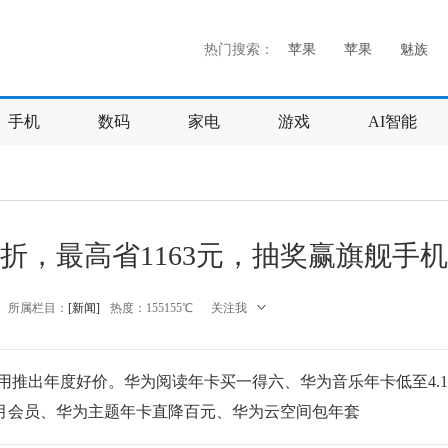
热门搜索：
苹果
苹果
魅族
手机
数码
家电
游戏
AI智能
.9折，最高省1163元，抽奖赢旗舰手机
所属栏目：
[新闻]
热度：
155155℃
关注我
应用推出年度好价。华为阅读年卡买一得六、华为音乐年卡低至4.1
个月会员、华为主题年卡直降百元、华为云空间包年套