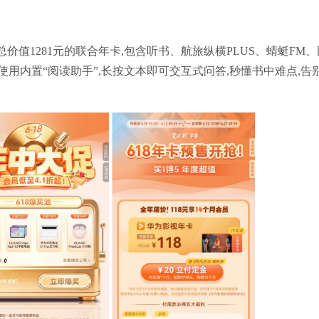
得总价值1281元的联合年卡,包含听书、航旅纵横PLUS、蜻蜓FM
用内置“阅读助手”,长按文本即可交互式问答,秒懂书中难点,告