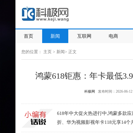
首页
新闻
互联网
电商
您的位置：
主页
>
新闻
> 正文
鸿蒙618钜惠：年卡最低3
科极网
发布时间：2026-06-12
618年中大促火热进行中,鸿蒙多款
折、华为视频影视年卡118元享14