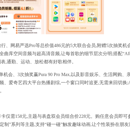
行、网易严选Pro等总价值486元的5大联合会员,附赠5次抽奖机
可解锁全曲库空间音频与超高清音频,让每首歌的细节层次分明;搭配“A
列表,通勤、运动、放松都有好歌相伴。
、3次抽奖赢Pura 90 Pro Max,以及影音娱乐、生活网购、
、爱奇艺四大平台热播剧综,一个窗口同时追更,无需来回切换;Ai
浸。
表盘年卡仅需158元,主题与表盘双会员组合价228元。购任意会员即可
艺术家定制”系列等主题,支持“碰一碰”触发趣味动画,让个性装扮在朋