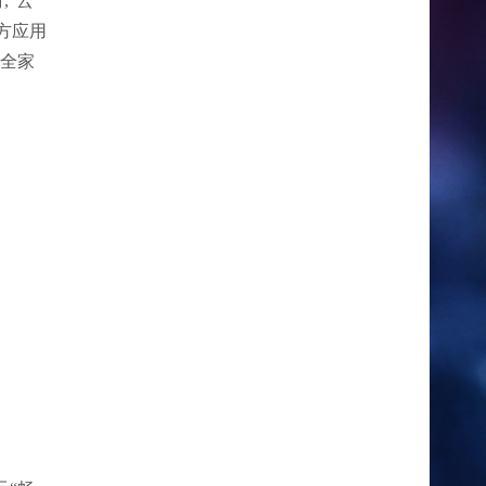
,“云
方应用
,全家